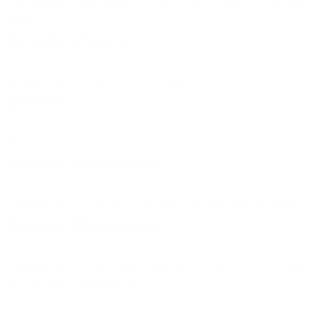
Pas Japonais
-
Pas Japonais Jardin
-
Pierres naturelles
-
Schiste
Jardin
Schiste Violine
Moellon Murs
-
Schiste
-
Schiste Jardin
Bordéco
Bordure Jardin
Schiste Multicolore
Habillage Murs
-
Parement
-
Rockline
-
Schiste
-
Schiste Jardin
Schiste Multicolore
Habillage Murs
-
New Panel
-
Parement
-
Schiste
-
Schiste Jardin
Ardoise Ardesia