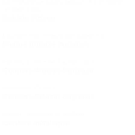
Boules & Roches décoratives
-
Monolithes, Roches et Pierres
décoratives Jardin
Schiste Violine
Enrochement Murs
-
Schiste Jardin
-
Soutènement
Plaque Ardoise Purblack
Ardoise Jardin
-
Brise vue
-
Plaque Décorative
Colonne Ardoise Purblack
Ardoise Jardin
-
Colonnes
Colonne Schiste Oxyblack
Colonnes
-
Jardin Nature
-
Schiste Jardin
Bordure métallique