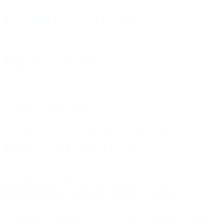
Granulat
-
Grès Schisteux
Paillage Ardoise Noire
Ardoise
-
Ardoise Jardin
-
Granulat
Marbre Icy Blue
Granulat
-
Marbre
Gneiss Argento
Pas Japonais
-
Pas Japonais Jardin
-
Pierres naturelles
Monolithe Riviera Sun
Monolithes
-
Monolithes, Roches et Pierres décoratives Jardin
Monolithe Schiste Multicolore
Monolithes
-
Monolithes, Roches et Pierres décoratives Jardin
-