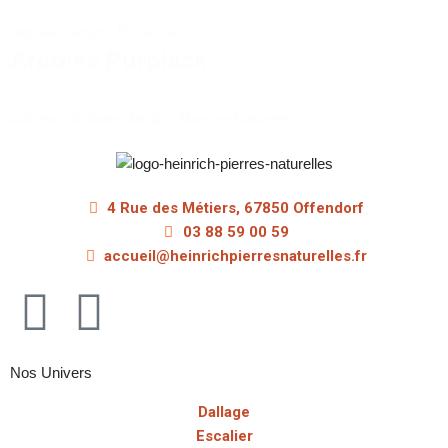
Ardoise Jardin
-
Brise vue
Ardoise Purblack
Ardoise
-
Ardoise Jardin
-
Marche Naturelle
4 Rue des Métiers, 67850 Offendorf
03 88 59 00 59
accueil@heinrichpierresnaturelles.fr
Nos Univers
Dallage
Escalier