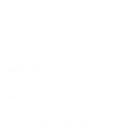
Style
Sélectionnez le contenu
jardin
Basalte Rouge Orient
Basalte
-
Granulat
Plaque Ardoise Purblack Ajourée
Ardoise Jardin
-
Brise vue
-
Plaque Décorative
Grès Schisteux Bleu Nuit