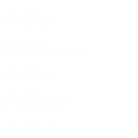
Granit
-
Granulat
Roche de Lave
Granulat
-
Roche de lave
Calcaire Jaune Provence
Calcaire
-
Granulat
Quartzite Silver
Granulat
-
Quartzite
Ardoise Multicolore
Ardoise Jardin
-
Brise vue
Ardoise Noir Panthère