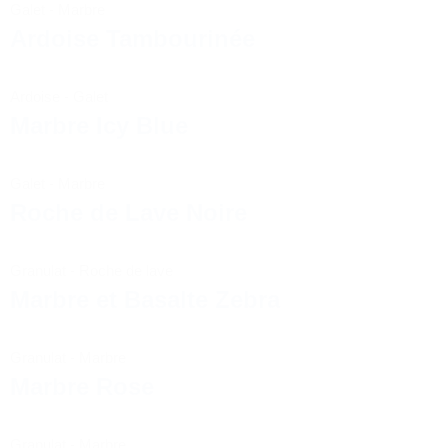
Galet
-
Marbre
Ardoise Tambourinée
Ardoise
-
Galet
Marbre Icy Blue
Galet
-
Marbre
Roche de Lave Noire
Granulat
-
Roche de lave
Marbre et Basalte Zebra
Granulat
-
Marbre
Marbre Rose
Granulat
-
Marbre