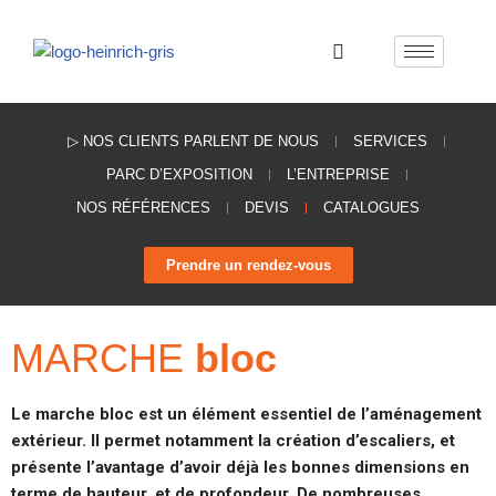
Aller
au
contenu
▷ NOS CLIENTS PARLENT DE NOUS
SERVICES
PARC D’EXPOSITION
L’ENTREPRISE
NOS RÉFÉRENCES
DEVIS
CATALOGUES
Prendre un rendez-vous
MARCHE
bloc
Le marche bloc est un élément essentiel de l’aménagement
extérieur. Il permet notamment la création d’escaliers, et
présente l’avantage d’avoir déjà les bonnes dimensions en
terme de hauteur, et de profondeur. De nombreuses