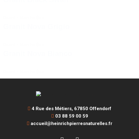
Granit
-
Marche Bloc
Granit Nova Grigio
Granit
-
Marche Bloc
Granit Nova Bianco
Granit
-
Marche Bloc
4 Rue des Métiers, 67850 Offendorf
03 88 59 00 59
accueil@heinrichpierresnaturelles.fr