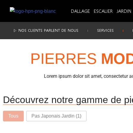
DALLAGE
ESCALIER
JARDIN
Aller
au
▷ NOS CLIENTS PARLENT DE NOUS
SERVICES
contenu
PIERRES
MO
Lorem ipsum dolor sit amet, consectetur adip
Découvrez notre gamme de pi
Type Jardin-2
Tous
Pas Japonais Jardin
(1)