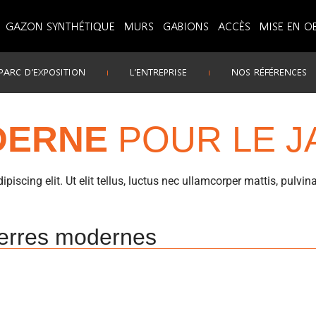
GAZON SYNTHÉTIQUE
MURS
GABIONS
ACCÈS
MISE EN O
PARC D’EXPOSITION
L’ENTREPRISE
NOS RÉFÉRENCES
DERNE
POUR LE J
iscing elit. Ut elit tellus, luctus nec ullamcorper mattis, pulvin
erres modernes