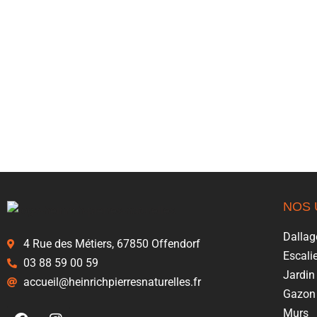
NOS 
Dallag
4 Rue des Métiers, 67850 Offendorf
Escalie
03 88 59 00 59
Jardin
accueil@heinrichpierresnaturelles.fr
Gazon 
Murs