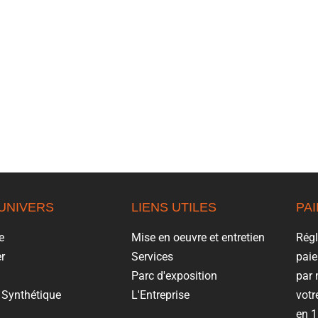
UNIVERS
LIENS UTILES
PA
e
Mise en oeuvre et entretien
Rég
r
Services
paie
Parc d'exposition
par 
Synthétique
L'Entreprise
vot
en 1 