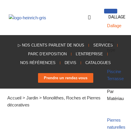
Aller
DALLAGE
au
Dallage
contenu
Par
▷ NOS CLIENTS PARLENT DE NOUS
SERVICES
type
PARC D’EXPOSITION
L’ENTREPRISE
NOS RÉFÉRENCES
DEVIS
CATALOGUES
Piscine
Prendre un rendez-vous
Terrasse
Par
Accueil
>
Jardin
>
Monolithes, Roches et Pierres
Matériau
décoratives
Pierres
naturelles