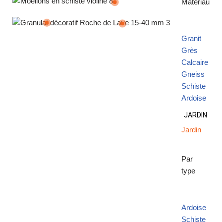
Matériau
Moellon en schiste violine
ge céramique piscine effet béton Modern Crête
Granit
Granulat décoratif Roche de Lave 15/40 mm
Grès
Calcaire
Gneiss
Schiste
Ardoise
JARDIN
Jardin
Par
type
Ardoise
Schiste