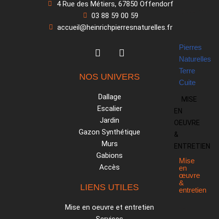
4 Rue des Métiers, 67850 Offendorf
Matériau
03 88 59 00 59
accueil@heinrichpierresnaturelles.fr
Pierres
Naturelles
Terre
NOS UNIVERS
Cuite
Dallage
MISE
Escalier
EN
Jardin
OEUVRE
Gazon Synthétique
&
Murs
ENTRETIEN
Gabions
Mise
Accès
en
œuvre
&
LIENS UTILES
entretien
Mise en oeuvre et entretien
Par