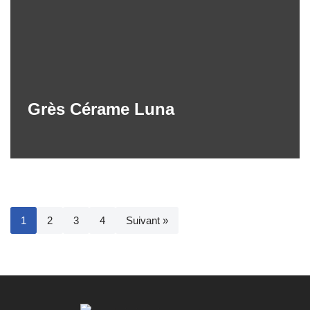
Grès Cérame Luna
1
2
3
4
Suivant »