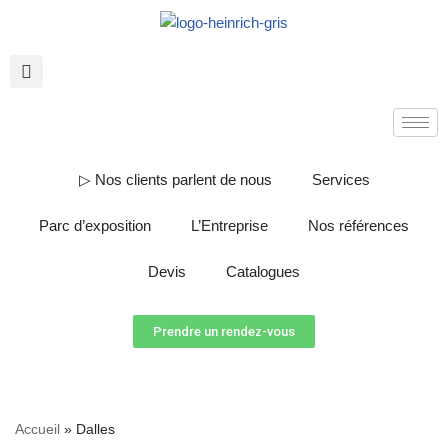
Aller
au
contenu
▷ Nos clients parlent de nous
Services
Parc d’exposition
L’Entreprise
Nos références
Devis
Catalogues
Prendre un rendez-vous
Accueil
»
Dalles