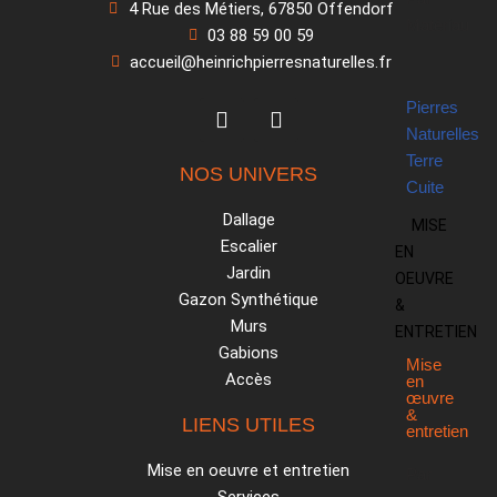
4 Rue des Métiers, 67850 Offendorf
Matériau
03 88 59 00 59
accueil@heinrichpierresnaturelles.fr
Pierres
Naturelles
Terre
NOS UNIVERS
Cuite
Dallage
MISE
Escalier
EN
Jardin
OEUVRE
Gazon Synthétique
&
Murs
ENTRETIEN
Gabions
Mise
Accès
en
œuvre
&
LIENS UTILES
entretien
Mise en oeuvre et entretien
Par