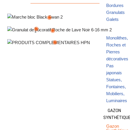
Bordures
Granulats
Galets
Monolithes,
Galet décoratif blanc carrare 60/120 mm
Granulat décoratif Roche de lave noir 8/16 mm
Roches et
Produit d’entretien pierre naturelle FLECKSTOP
Pierres
décoratives
Pas
japonais
Statues,
Fontaines,
Mobiliers,
Luminaires
GAZON
SYNTHÉTIQU
Gazon