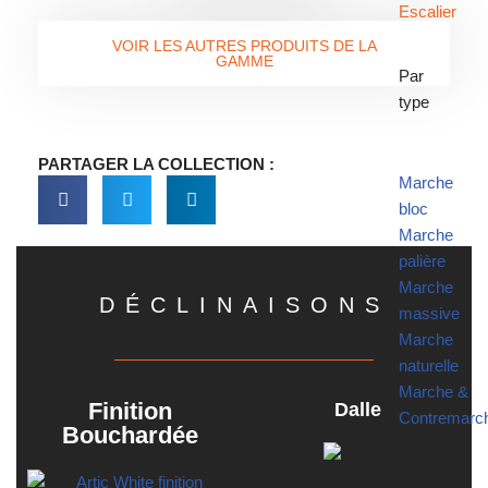
Escalier
VOIR LES AUTRES PRODUITS DE LA
GAMME
Par
type
PARTAGER LA COLLECTION :
Marche
bloc
Marche
palière
Marche
DÉCLINAISONS
massive
Marche
naturelle
Marche &
Finition
Dalle
Contremarc
Bouchardée
Par