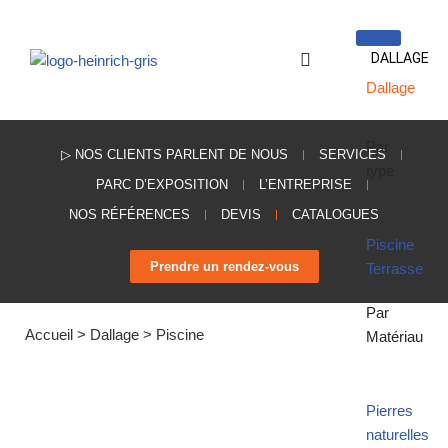
Aller
DALLAGE
au
Dallage
contenu
Par
▷ NOS CLIENTS PARLENT DE NOUS
SERVICES
type
PARC D’EXPOSITION
L’ENTREPRISE
NOS RÉFÉRENCES
DEVIS
CATALOGUES
Piscine
Prendre un rendez-vous
Terrasse
Par
Accueil
>
Dallage
>
Piscine
Matériau
Pierres
naturelles