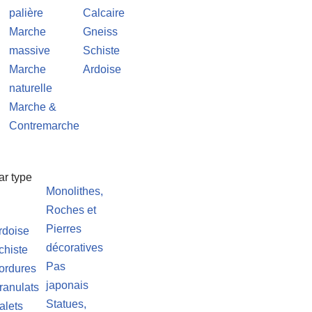
palière
Calcaire
Marche
Gneiss
massive
Schiste
Marche
Ardoise
naturelle
Marche &
Contremarche
ar type
Monolithes,
Roches et
Pierres
rdoise
décoratives
chiste
Pas
ordures
japonais
ranulats
Statues,
alets