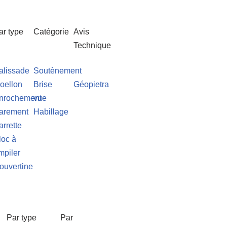
ar type
Catégorie
Avis
Technique
alissade
Soutènement
oellon
Brise
Géopietra
nrochement
vue
arement
Habillage
arrette
loc à
mpiler
ouvertine
Par type
Par