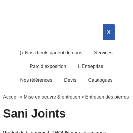
X
▷ Nos clients parlent de nous
Services
Parc d’exposition
L’Entreprise
Nos références
Devis
Catalogues
Accueil
>
Mise en oeuvre & entretien
>
Entretien des pierres
Sani Joints
Produit de la gamme LITHOFIN pour céramiques