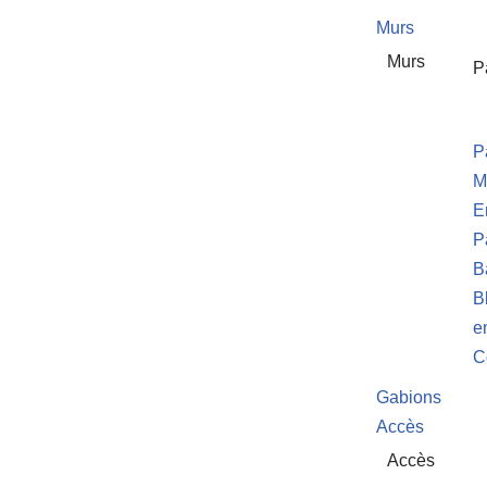
Murs
Murs
P
P
M
E
P
B
B
e
C
Gabions
Accès
Accès