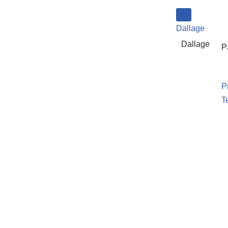
Aller
Dallage
au
Dallage
P
contenu
P
T