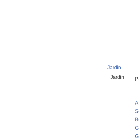
Jardin
Jardin
P
A
S
B
G
G