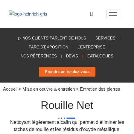
Aller
au
contenu
▷ NOS CLIENTS PARLENT DE NOUS
SERVICES
PARC D’EXPOSITION
L’ENTREPRISE
NOS RÉFÉRENCES
DEVIS
CATALOGUES
Prendre un rendez-vous
Accueil
>
Mise en oeuvre & entretien
>
Entretien des pierres
Rouille Net
Nettoyant légèrement alcalin qui permet d’éliminer les
taches de rouille et les résidus d’oxyde métallique.