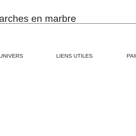
arches en marbre
UNIVERS
LIENS UTILES
PA
e
Mise en oeuvre et entretien
Rég
er
Services
paie
Parc d'exposition
par 
Synthétique
L'Entreprise
vot
en 1
ns