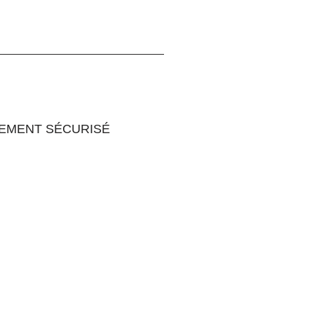
IEMENT SÉCURISÉ
lez votre commande grâce au
ment en ligne sécurisé proposé
notre partenaire bancaire. Entrez
re numéro de commande et payez
 clic.