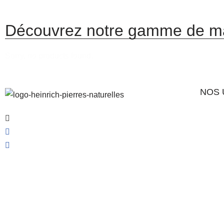
Découvrez notre gamme de m
Sorry, no products found.
NOS 
Dallag
4 Rue des Métiers, 67850 Offendorf
Escali
03 88 59 00 59
Jardin
accueil@heinrichpierresnaturelles.fr
Gazon 
Murs
Gabio
Accès