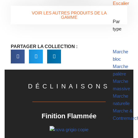
Escalier
VOIR LES AUTRES PRODUITS DE LA
GAMME
Par
type
PARTAGER LA COLLECTION :
Marche
bloc
Marche
palière
Marche
DÉCLINAISONS
massive
Marche
naturelle
Marche &
Finition Flammée
Contremarc
Par