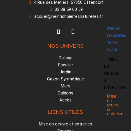
4 Rue des Métiers, 67850 Offendorf
Matériau
03 88 59 00 59
accueil@heinrichpierresnaturelles.fr
Pierres
Naturelles
Terre
NOS UNIVERS
Cuite
Dallage
MISE
Escalier
EN
Jardin
OEUVRE
Gazon Synthétique
&
Murs
ENTRETIEN
Gabions
Mise
Accès
en
œuvre
&
LIENS UTILES
entretien
Mise en oeuvre et entretien
Par