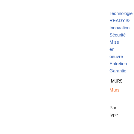
Granulat décoratif Silver 8/11 mm
ponais en ardoise purblack irrégulier 50/75 mm
Granulat décoratif Bleu Nuit 7/15 mm
Technologie
READY ®
Innovation
Sécurité
Mise
en
oeuvre
Entretien
Garantie
MURS
Murs
Par
type