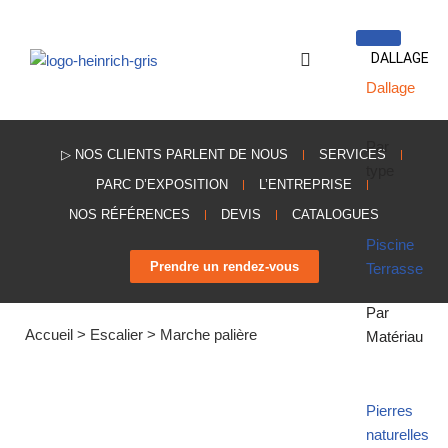
Aller
DALLAGE
au
Dallage
contenu
Par
▷ NOS CLIENTS PARLENT DE NOUS
SERVICES
type
PARC D’EXPOSITION
L’ENTREPRISE
NOS RÉFÉRENCES
DEVIS
CATALOGUES
Piscine
Prendre un rendez-vous
Terrasse
Par
Accueil
>
Escalier
>
Marche palière
Matériau
Pierres
naturelles