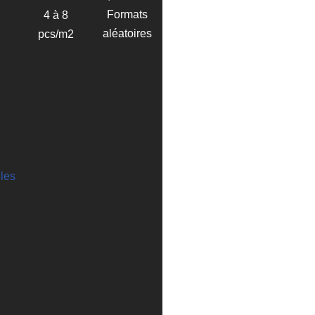
Formats
4 à 8
aléatoires
pcs/m2
lles