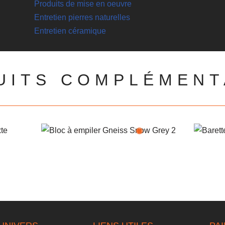
Produits de mise en oeuvre
Entretien pierres naturelles
Entretien céramique
UITS COMPLÉMENT
Bloc à empiler Snow Grey
ultiformats