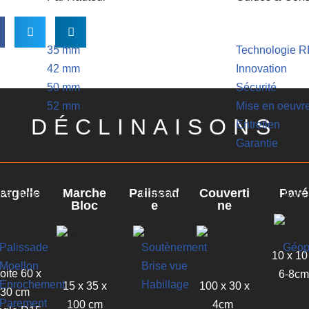
35 mm
Technologie 
42 mm
Innovation
50 mm
Sécurité
52 mm
Mise en oeuvr
DÉCLINAISONS
Entretien
Garantie
argelle
Marche
Palissad
Couverti
Pavé
Par type
Catégorie
Avis
Bloc
e
ne
Palissade
Soutènement
Géop
10 x 10
Moellon
Brise vue
oite 60 x
6-8c
Enrochement
Habillage
15 x 35 x
100 x 30 x
30 cm
Parement
100 cm
4cm