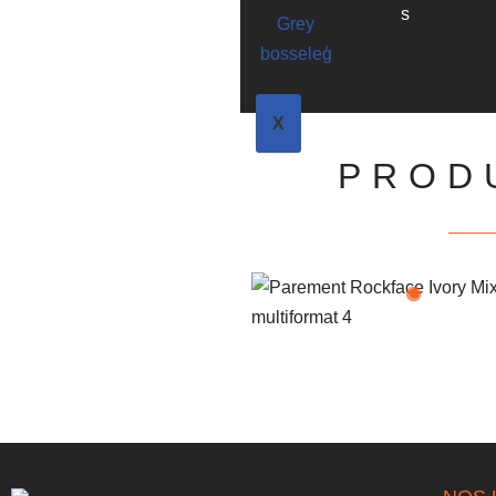
s
X
PROD
Parement Rockface Ivory Mixte M