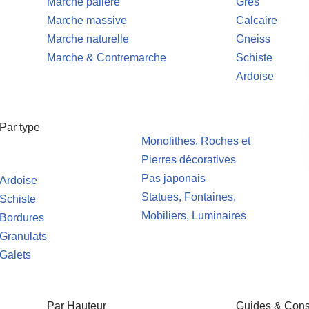
Marche palière
Grès
Marche massive
Calcaire
Marche naturelle
Gneiss
Marche & Contremarche
Schiste
Ardoise
Par type
Monolithes, Roches et
Pierres décoratives
Pas japonais
Ardoise
Statues, Fontaines,
Schiste
Mobiliers, Luminaires
Bordures
Granulats
Galets
Par Hauteur
Guides & Cons