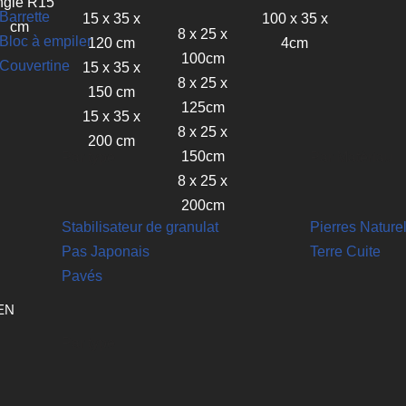
ngle R15
Barrette
15 x 35 x
100 x 35 x
cm
8 x 25 x
Bloc à empiler
120 cm
4cm
100cm
Couvertine
15 x 35 x
8 x 25 x
150 cm
125cm
15 x 35 x
8 x 25 x
200 cm
150cm
Par type
Par Matériau
8 x 25 x
200cm
Stabilisateur de granulat
Pierres Nature
Pas Japonais
Terre Cuite
Pavés
EN
Par type