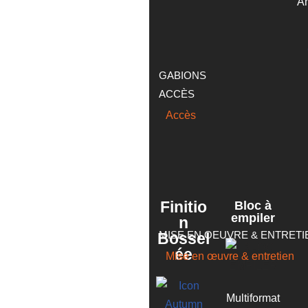
A
GABIONS
ACCÈS
Accès
Finitio
Bloc à
empiler
n
MISE EN OEUVRE & ENTRETI
Bossel
ée
Mise en œuvre & entretien
Multiformat