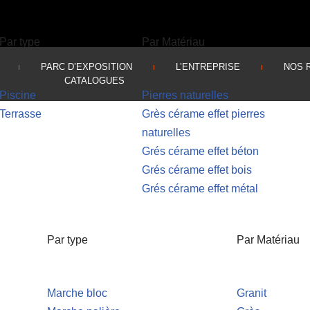
Par type
Par Matériau
PARC D’EXPOSITION
L’ENTREPRISE
NOS 
CATALOGUES
Piscine
Pierres naturelles
Terrasse
Grès cérame effet pierres
naturelles
Grés cérame effet béton
Grés cérame effet bois
Grés cérame effet métal
Par type
Par Matériau
Marche bloc
Granit