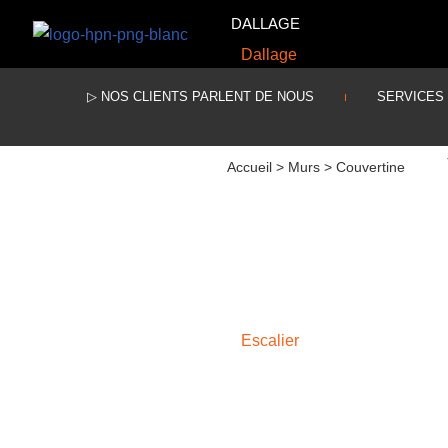
DALLAGE
Dallage
Aller
au
▷ NOS CLIENTS PARLENT DE NOUS
SERVICES
contenu
Accueil
>
Murs
>
Couvertine
ESCALIER
Escalier