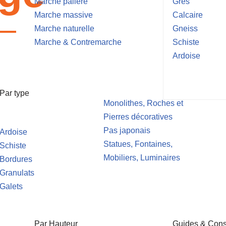
Marche palière
Grès
Marche massive
Calcaire
Marche naturelle
Gneiss
Marche & Contremarche
Schiste
Ardoise
Par type
Monolithes, Roches et
Pierres décoratives
Pas japonais
Ardoise
Statues, Fontaines,
Schiste
Mobiliers, Luminaires
Bordures
Granulats
Galets
Par Hauteur
Guides & Cons