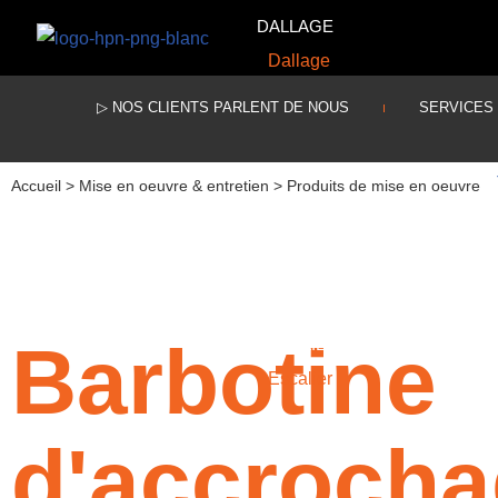
DALLAGE
Dallage
Aller
au
▷ NOS CLIENTS PARLENT DE NOUS
SERVICES
contenu
Accueil
>
Mise en oeuvre & entretien
>
Produits de mise en oeuvre
Barbotine
ESCALIER
Escalier
d'accroch