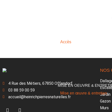
GABIONS
ACCÈS
Accès
NOS 
Dallag
4 Rue des Métiers, 67850 Offendorf
MISE EN OEUVRE & ENTRETI
Escalie
03 88 59 00 59
Mise en œuvre & entretien
Jardin
accueil@heinrichpierresnaturelles.fr
Gazon 
Murs