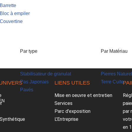
Barrette
Bloc à empiler
Couvertine
Par type
Par Matériau
Stabilisateur de granulat
Pierres Nature
Pas Japonais
Terre Cuite
UNIVERS
LIENS UTILES
PA
Pavés
e
Mise en oeuvre et entretien
Rég
EN
r
Services
paie
Parc d'exposition
par 
Par type
Synthétique
L'Entreprise
vot
en 1 