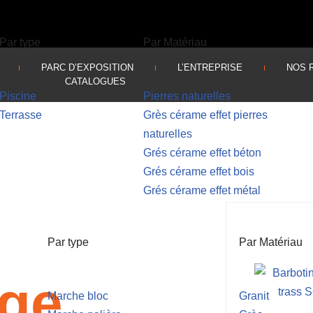
Par type
Par Matériau
PARC D’EXPOSITION
L’ENTREPRISE
NOS 
CATALOGUES
Piscine
Pierres naturelles
Terrasse
Grès cérame effet pierres
naturelles
Grés cérame effet béton
Grés cérame effet bois
Grés cérame effet métal
Par type
Par Matériau
age
Marche bloc
Granit