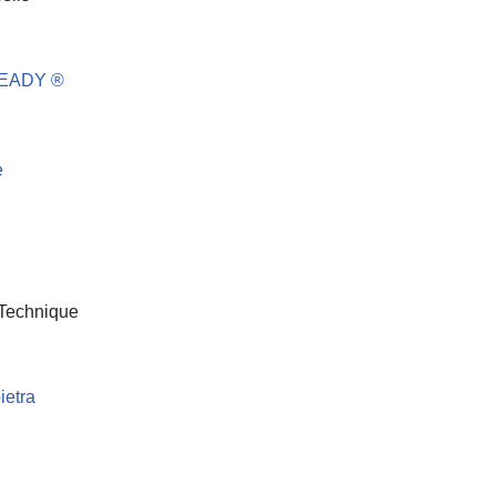
READY ®
e
 Technique
ietra